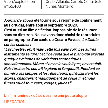
Visa d'exploitation
Crista Alfaiate, Carloto Cotta, João
n°155.460
Nunes Monteiro
Journal de Tûoa
a été tourné sous régime de confinement,
au Portugal, entre août et septembre 2020.
C’est aussi un film de fiction. Impossible de le résumer
sans en dire trop. Nous avons donc choisi de reproduire
un paragraphe d’un conte de Cesare Pavese,
Le Diable
sur les collines
:
“
L’orchestre reprit mais cette fois sans voix. Les autres
instruments se turent et il ne resta que le piano qui exécuta
quelques minutes de variations acrobatiques
sensationnelles. Même si on ne le voulait pas, on écoutait.
Puis l’orchestre couvrit le piano et l’engloutit. Pendant ce
numéro, les lampes et les réflecteurs, qui éclairaient les
arbres, changèrent magiquement de couleur, et nous
fûmes tour à tour verts, rouges, jaunes.
”
Un film lumineux où se dessine une petite utopie
LIBÉRATION