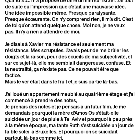
Quand X.C. m’a proposé de faire un film sur Israël. J’ai tout
de suite eu l’impression que c’était une mauvaise idée.
Une idée impossible même. Presque paralysante.
Presque écœurante. On n’y comprend rien, il m’a dit. C’est
de toi qu’on attend quelque chose. Moi non, je ne veux
pas. Il n’y a rien à attendre de moi.
Je disais à Xavier ma résistance et seulement ma
résistance. Mes scrupules. J’avais peur de me brûler les
doigts et la raison, peur des écueils de ma subjectivité, et
sur ce sujet-là, elle me semblait dangereuse, confuse. Et
la neutralité, ça n’existe pas. Ce ne pouvait être que
factice.
Mais le ver était dans le fruit et je suis partie là-bas.
J’ai loué un appartement meublé au quatrième étage et j’ai
commencé à prendre des notes,
Je prenais des notes et je pensais à un futur film. Je me
demandais pourquoi la mère d’Amos Os s’était-elle
suicidée un jour de pluie à Tel Aviv et pourquoi à peu près
à la même époque, ma tante Ruth s’est suicidée un jour de
faible soleil à Bruxelles. Et pourquoi on se suicidait
partout, là-bas comme ici.