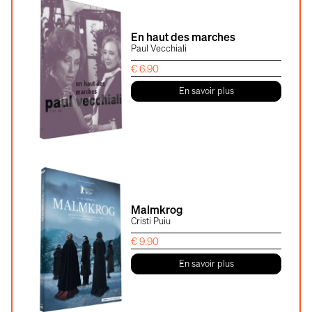
En haut des marches
Paul Vecchiali
€
6.90
En savoir plus
Malmkrog
Cristi Puiu
€
9.90
En savoir plus