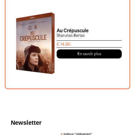
Au Crépuscule
Sharunas Bartas
€
14.90
En savoir plus
Newsletter
indique "obligatoire"