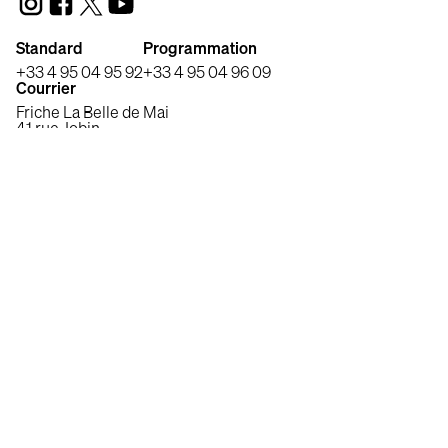
Standard
Programmation
+33 4 95 04 95 92
+33 4 95 04 96 09
Courrier
Friche La Belle de Mai
41 rue Jobin
13003 Marseille, France
Production, distribution et édition de cinéma.
Shellac est membre du Syndicat des Distributeurs
Indépendants (SDI) et du Syndicat des Producteurs
Indépendants (SPI).
MENTIONS LÉGALES
© SHELLAC