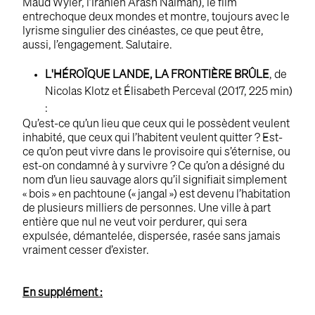
Maud Wyler, l’Iranien Arash Naiman), le film
entrechoque deux mondes et montre, toujours avec le
lyrisme singulier des cinéastes, ce que peut être,
aussi, l’engagement. Salutaire.
L'HÉROÏQUE LANDE, LA FRONTIÈRE BRÛLE
, de
Nicolas Klotz et Élisabeth Perceval (2017, 225 min)
:
Qu’est-ce qu’un lieu que ceux qui le possèdent veulent
inhabité, que ceux qui l’habitent veulent quitter ? Est-
ce qu’on peut vivre dans le provisoire qui s’éternise, ou
est-on condamné à y survivre ? Ce qu’on a désigné du
nom d’un lieu sauvage alors qu’il signifiait simplement
« bois » en pachtoune (« jangal ») est devenu l’habitation
de plusieurs milliers de personnes. Une ville à part
entière que nul ne veut voir perdurer, qui sera
expulsée, démantelée, dispersée, rasée sans jamais
vraiment cesser d’exister.
En supplément :