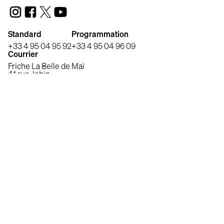
Standard
Programmation
+33 4 95 04 95 92
+33 4 95 04 96 09
Courrier
Friche La Belle de Mai
41 rue Jobin
13003 Marseille, France
Production, distribution et édition de cinéma.
Shellac est membre du Syndicat des Distributeurs
Indépendants (SDI) et du Syndicat des Producteurs
Indépendants (SPI).