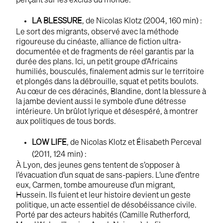
perçant sur les exclus du monde.
LA BLESSURE
, de Nicolas Klotz (2004, 160 min) :
Le sort des migrants, observé avec la méthode
rigoureuse du cinéaste, alliance de fiction ultra-
documentée et de fragments de réel garantis par la
durée des plans. Ici, un petit groupe d’Africains
humiliés, bousculés, finalement admis sur le territoire
et plongés dans la débrouille, squat et petits boulots.
Au cœur de ces déracinés, Blandine, dont la blessure à
la jambe devient aussi le symbole d’une détresse
intérieure. Un brûlot lyrique et désespéré, à montrer
aux politiques de tous bords.
LOW LIFE
, de Nicolas Klotz et Élisabeth Perceval
(2011, 124 min) :
À Lyon, des jeunes gens tentent de s’opposer à
l’évacuation d’un squat de sans-papiers. L’une d’entre
eux, Carmen, tombe amoureuse d’un migrant,
Hussein. Ils fuient et leur histoire devient un geste
politique, un acte essentiel de désobéissance civile.
Porté par des acteurs habités (Camille Rutherford,