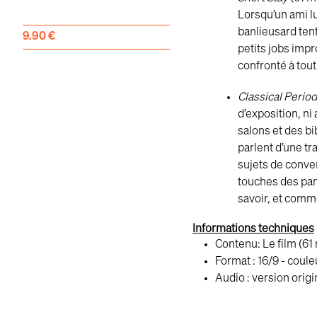
Lorsqu’un ami lu
banlieusard tent
9.90
€
petits jobs imp
confronté à tout
Classical Perio
d’exposition, ni
salons et des bi
parlent d’une t
sujets de conver
touches des pans
savoir, et comm
Informations techniques
Contenu: Le film (61 
Format : 16/9 - coule
Audio : version origi