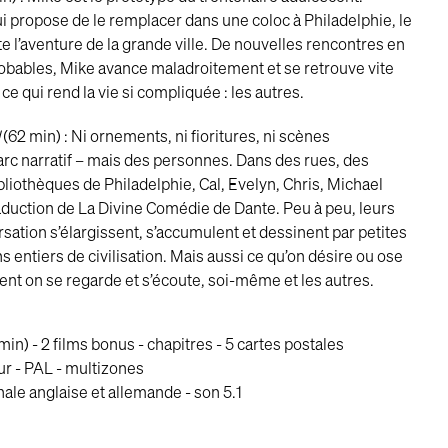
i propose de le remplacer dans une coloc à Philadelphie, le
e l’aventure de la grande ville. De nouvelles rencontres en
robables, Mike avance maladroitement et se retrouve vite
 ce qui rend la vie si compliquée : les autres.
d
(62 min) : Ni ornements, ni fioritures, ni scènes
 arc narratif – mais des personnes. Dans des rues, des
bliothèques de Philadelphie, Cal, Evelyn, Chris, Michael
raduction de La Divine Comédie de Dante. Peu à peu, leurs
sation s’élargissent, s’accumulent et dessinent par petites
 entiers de civilisation. Mais aussi ce qu’on désire ou ose
ent on se regarde et s’écoute, soi-même et les autres.
min) - 2 films bonus - chapitres - 5 cartes postales
ur - PAL - multizones
nale anglaise et allemande - son 5.1