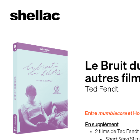
Aller
au
contenu
Le Bruit d
autres fil
Ted Fendt
Entre
mumblecore
et Ho
En supplément
2 films de Ted Fendt
Short Stay
(61 m