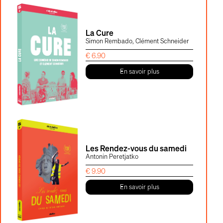
La Cure
Simon Rembado, Clément Schneider
€
6.90
En savoir plus
Les Rendez-vous du samedi
Antonin Peretjatko
€
9.90
En savoir plus