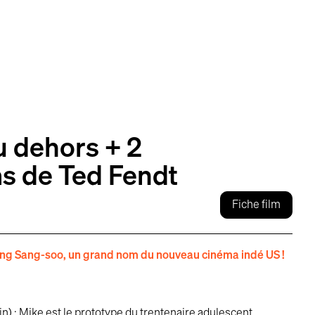
u dehors + 2
ms de Ted Fendt
Fiche film
ng Sang-soo, un grand nom du nouveau cinéma indé US !
in) : Mike est le prototype du trentenaire adulescent.