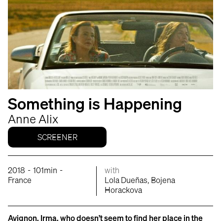
Something is Happening
Anne Alix
SCREENER
-
-
2018
101min
with
France
Lola Dueñas, Bojena
Horackova
Avignon. Irma, who doesn’t seem to find her place in the